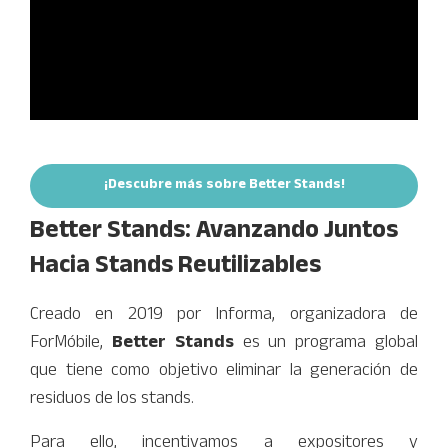
¡Descubre más sobre Better Stan
(opens in new tab)
¡Descubre más sobre Better Stands!
Better Stands: Avanzando Juntos
Hacia Stands Reutilizables
Creado en 2019 por Informa, organizadora de
ForMóbile,
Better Stands
es un programa global
que tiene como objetivo eliminar la generación de
residuos de los stands.
Para ello, incentivamos a expositores y