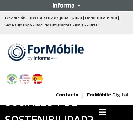
12ª edición - Del 04 al 07 de julio - 2028 | De 10:00 a 19:00 |
São Paulo Expo - Rod. dos Imigrantes - KM 1,5 - Brasil
¿YA ESTÁS CONSCIENTE
DE NUESTRAS ACCIONES
Contacto
|
ForMóbile D
igital
SOCIALES Y DE
Open
main
SOSTENIBILIDAD?
menu