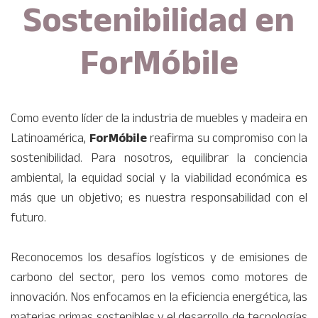
Sostenibilidad en
Comprometida con generar un impacto positivo en el
planeta,
ForMóbile
conecta al sector del mueble con
ForMóbile
redes de conocimiento para superar los desafíos del
futuro e impulsar la sostenibilidad en toda nuestra
comunidad.
Como evento líder de la industria de muebles y madeira en
Latinoamérica,
ForMóbile
reafirma su compromiso con la
sostenibilidad. Para nosotros, equilibrar la conciencia
ambiental, la equidad social y la viabilidad económica es
más que un objetivo; es nuestra responsabilidad con el
futuro.
Reconocemos los desafíos logísticos y de emisiones de
carbono del sector, pero los vemos como motores de
innovación. Nos enfocamos en la eficiencia energética, las