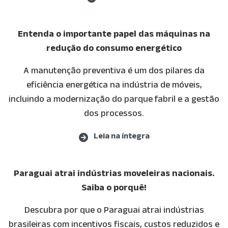
Entenda o importante papel das máquinas na
redução do consumo energético
A manutenção preventiva é um dos pilares da
eficiência energética na indústria de móveis,
incluindo a modernização do parque fabril e a gestão
dos processos.
Leia na íntegra
(opens in new tab)
Leia na íntegra
Paraguai atrai indústrias moveleiras nacionais.
Saiba o porquê!
Descubra por que o Paraguai atrai indústrias
brasileiras com incentivos fiscais, custos reduzidos e