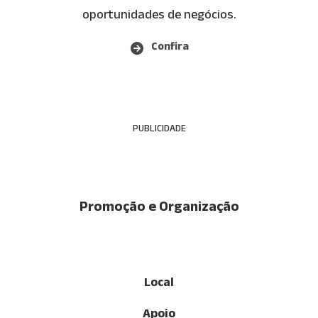
oportunidades de negócios.
Confira
(opens in new tab)
Confira
PUBLICIDADE
Promoção e Organização
Local
Apoio