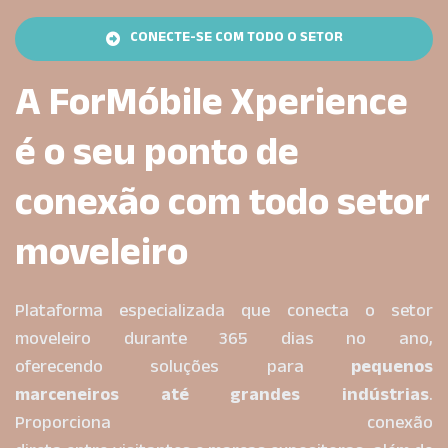
CONECTE-SE COM TODO O SETOR
(opens in new tab)
CONECTE-SE COM TODO O SETOR
A ForMóbile Xperience
é o seu ponto de
conexão com todo setor
moveleiro
Plataforma especializada que conecta o setor
moveleiro durante 365 dias no ano,
oferecendo soluções para
pequenos
marceneiros até grandes indústrias
.
Proporciona conexão