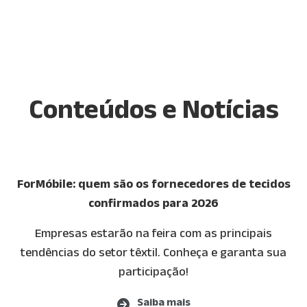
Conteúdos e Notícias
ForMóbile: quem são os fornecedores de tecidos
confirmados para 2026
Empresas estarão na feira com as principais
tendências do setor têxtil. Conheça e garanta sua
participação!
Saiba mais
(opens in new tab)
Saiba mais